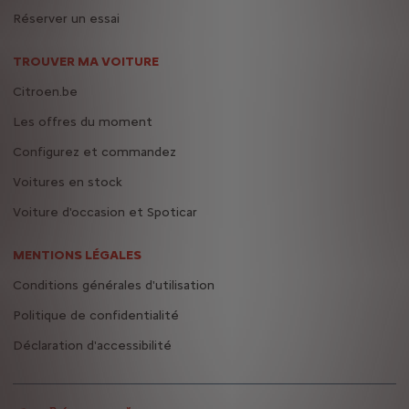
Réserver un essai
TROUVER MA VOITURE
Citroen.be
Les offres du moment
Configurez et commandez
Voitures en stock
Voiture d'occasion et Spoticar
MENTIONS LÉGALES
Conditions générales d'utilisation
Politique de confidentialité
Déclaration d'accessibilité