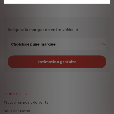
réglée par chèque ou virement bancaire sous 8 jours.
Indiquez la marque de votre véhicule
Estimation gratuite
LIENS UTILES
Trouver un point de vente
Nous contacter