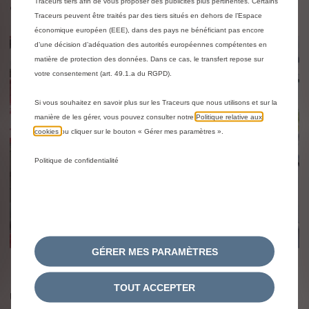
Traceurs tiers afin de vous proposer des publicités plus pertinentes. Certains
e mail.
Traceurs peuvent être traités par des tiers situés en dehors de l’Espace
économique européen (EEE), dans des pays ne bénéficiant pas encore
d’une décision d’adéquation des autorités européennes compétentes en
matière de protection des données. Dans ce cas, le transfert repose sur
votre consentement (art. 49.1.a du RGPD).
Si vous souhaitez en savoir plus sur les Traceurs que nous utilisons et sur la
manière de les gérer, vous pouvez consulter notre
Politique relative aux
cookies
ou cliquer sur le bouton « Gérer mes paramètres ».
Politique de confidentialité
GÉRER MES PARAMÈTRES
Paiement rapide
TOUT ACCEPTER
Une fois la transaction conclue, votre reprise auto est