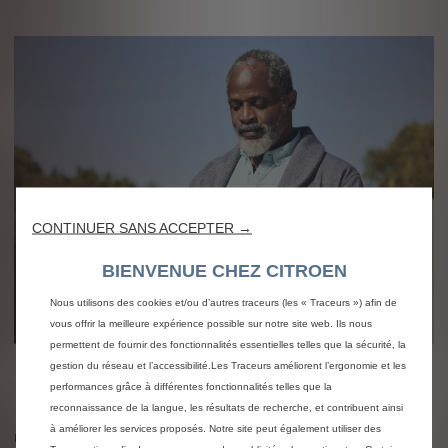
CONTINUER SANS ACCEPTER →
BIENVENUE CHEZ CITROEN
Nous utilisons des cookies et/ou d’autres traceurs (les « Traceurs ») afin de
vous offrir la meilleure expérience possible sur notre site web. Ils nous
permettent de fournir des fonctionnalités essentielles telles que la sécurité, la
gestion du réseau et l’accessibilité.Les Traceurs améliorent l’ergonomie et les
Rapidité
performances grâce à différentes fonctionnalités telles que la
reconnaissance de la langue, les résultats de recherche, et contribuent ainsi
Renseignez les détails et l’état de votre véhicule, et
à améliorer les services proposés. Notre site peut également utiliser des
recevez immédiatement une estimation de reprise par